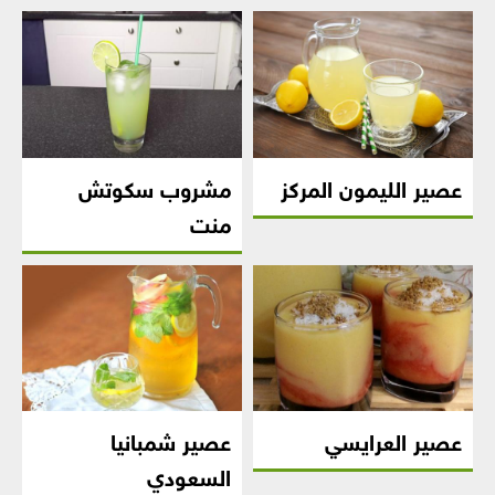
عصير الليمون المركز
مشروب سكوتش
منت
عصير العرايسي
عصير شمبانيا
السعودي