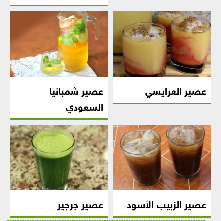
عصير العرايسي
عصير شمبانيا
السعودي
عصير الزبيب الأسود
عصير جرجير