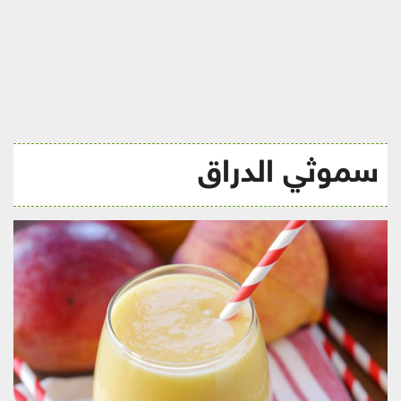
ريجيم
سموثي الدراق