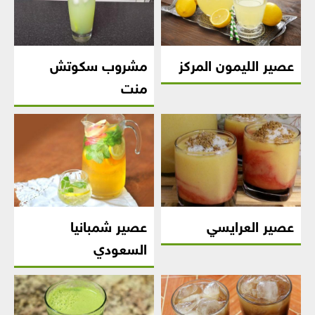
عصير الليمون المركز
مشروب سكوتش
منت
عصير العرايسي
عصير شمبانيا
السعودي