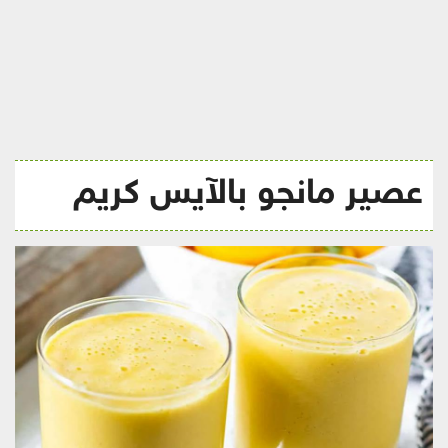
ريجيم
عصير مانجو بالآيس كريم