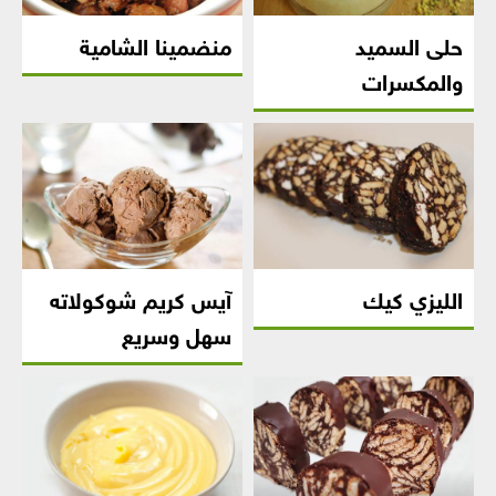
حلى السميد
منضمينا الشامية
والمكسرات
الليزي كيك
آيس كريم شوكولاته
سهل وسريع