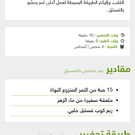
القلب. وإليكم الطريقة البسيطة لعمل أحلى تمر بحشو
بالفستق .
وقت التحضير :
10 دقيقة
وقت الطبخ:
0 دقيقة
الكمية :
4 شخص | أشخاص
مقادير
تمر محشي بالفستق
15 حبة من التمر المنزوع النواة
ملعقة صغيرة من ماء الزهر
ربع كوب فستق حلبي
طريقة تحضير