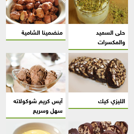
حلى السميد
منضمينا الشامية
والمكسرات
الليزي كيك
آيس كريم شوكولاته
سهل وسريع