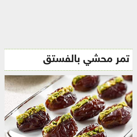
ريجيم
تمر محشي بالفستق