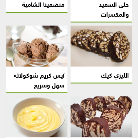
حلى السميد
منضمينا الشامية
والمكسرات
الليزي كيك
آيس كريم شوكولاته
سهل وسريع